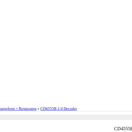
angebote + Restposten
»
CD4555B 1/4 Decoder
CD4555B