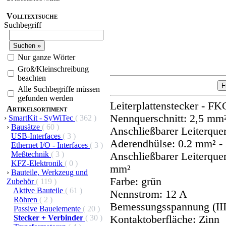
Volltextsuche
Suchbegriff
Nur ganze Wörter
Groß/Kleinschreibung
beachten
Alle Suchbegriffe müssen
gefunden werden
Leiterplattenstecker - FK
Artikelsortiment
Nennquerschnitt: 2,5 mm
›
SmartKit - SyWiTec
( 362 )
›
Bausätze
( 60 )
Anschließbarer Leiterquer
USB-Interfaces
( 3 )
Aderendhülse: 0.2 mm² -
Ethernet I/O - Interfaces
( 3 )
Meßtechnik
( 3 )
Anschließbarer Leiterquer
KFZ-Elektronik
( 0 )
mm²
›
Bauteile, Werkzeug und
Farbe: grün
Zubehör
( 119 )
Aktive Bauteile
( 61 )
Nennstrom: 12 A
Röhren
( 2 )
Bemessungsspannung (III
Passive Bauelemente
( 20 )
Stecker + Verbinder
( 30 )
Kontaktoberfläche: Zinn