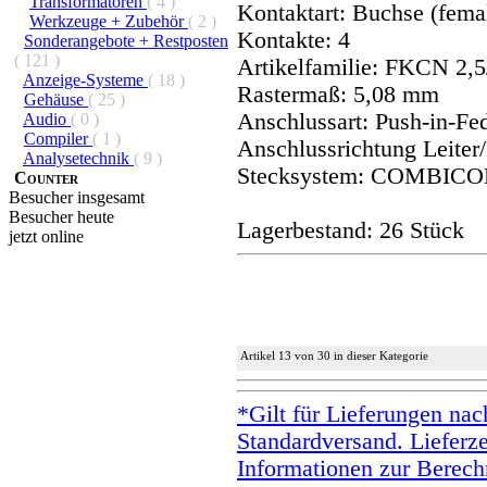
Transformatoren
( 4 )
Kontaktart: Buchse (fema
Werkzeuge + Zubehör
( 2 )
Kontakte: 4
Sonderangebote + Restposten
( 121 )
Artikelfamilie: FKCN 2,5
Anzeige-Systeme
( 18 )
Rastermaß: 5,08 mm
Gehäuse
( 25 )
Anschlussart: Push-in-Fe
Audio
( 0 )
Compiler
( 1 )
Anschlussrichtung Leiter/
Analysetechnik
( 9 )
Stecksystem: COMBICO
Counter
Besucher insgesamt
Besucher heute
Lagerbestand: 26 Stück
jetzt online
Artikel 13 von 30 in dieser Kategorie
*Gilt für Lieferungen na
Standardversand. Lieferze
Informationen zur Berechn