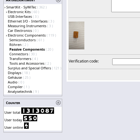
›
SmartKit - SyWiTec
( 362 )
›
Electronic Kits
( 60 )
USB-Interfaces
( 3 )
Ethernet I/O - Interfaces
( 3 )
Measuring Instruments
( 3 )
Car Electronics
( 0 )
›
Electronic Components
( 119 )
Semiconductors
( 61 )
Röhren
( 2 )
Passive Components
( 20 )
Connectors
( 30 )
Transformers
( 4 )
Verification code:
Tools and Accessories
( 2 )
Surplus and Special Offers
( 121 )
Displays
( 18 )
Gehäuse
( 25 )
Audio
( 0 )
Compiler
( 1 )
Analysetechnik
( 9 )
Counter
User total
User today
User online