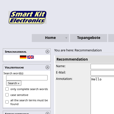
Home
Topangebote
You are here: Recommendation
Sprachauswahl
Recommendation
Name:
Volltextsuche
E-Mail:
Search word(s)
Annotation:
only complete search words
case sensitive
all the search terms must be
found
Artikelsortiment