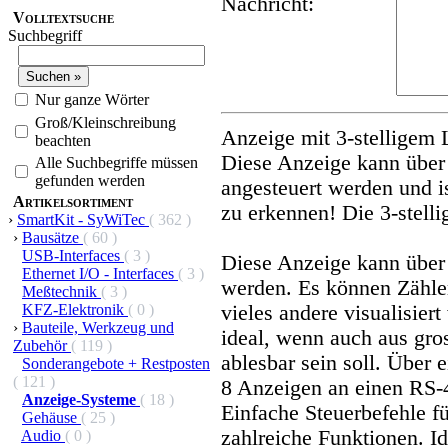
Nachricht:
Volltextsuche
Suchbegriff
Nur ganze Wörter
Groß/Kleinschreibung
Anzeige mit 3-stelligem
beachten
Diese Anzeige kann über 
Alle Suchbegriffe müssen
gefunden werden
angesteuert werden und i
Artikelsortiment
zu erkennen! Die 3-stell
›
SmartKit - SyWiTec
( 362 )
›
Bausätze
( 60 )
USB-Interfaces
( 3 )
Diese Anzeige kann über 
Ethernet I/O - Interfaces
( 3 )
werden. Es können Zähle
Meßtechnik
( 3 )
KFZ-Elektronik
( 0 )
vieles andere visualisier
›
Bauteile, Werkzeug und
ideal, wenn auch aus gro
Zubehör
( 119 )
ablesbar sein soll. Über 
Sonderangebote + Restposten
( 121 )
8 Anzeigen an einen RS-
Anzeige-Systeme
( 18 )
Einfache Steuerbefehle f
Gehäuse
( 25 )
zahlreiche Funktionen. I
Audio
( 0 )